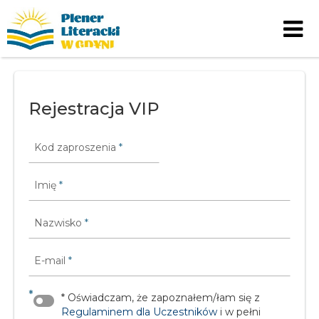
Skip to content
Rejestracja VIP
Kod zaproszenia
*
Imię
*
Nazwisko
*
E-mail
*
*
* Oświadczam, że zapoznałem/łam się z
Regulaminem dla Uczestników
i w pełni